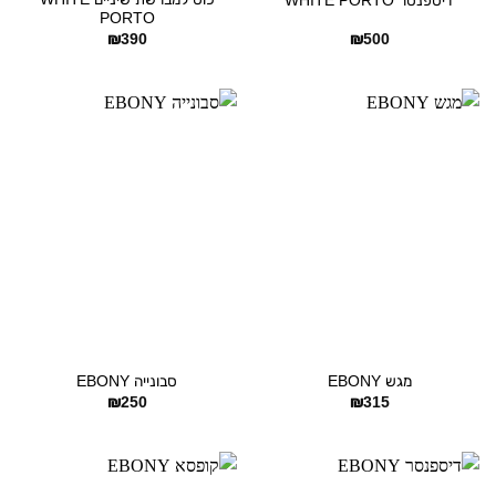
דיספנסר WHITE PORTO
PORTO
₪
390
₪
500
מגש EBONY
סבונייה EBONY
₪
250
₪
315