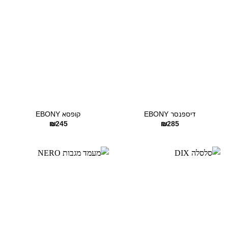
דיספנסר EBONY
קופסא EBONY
₪
245
₪
285