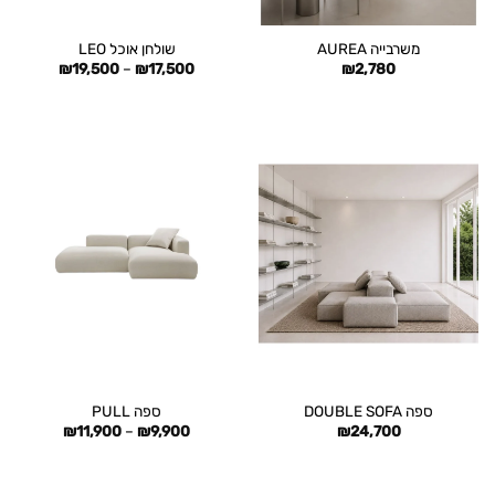
משרבייה AUREA
שולחן אוכל LEO
טווח
₪
19,500
–
₪
17,500
₪
2,780
מחירים:
עד
ספה DOUBLE SOFA
ספה PULL
טווח
₪
11,900
–
₪
9,900
₪
24,700
מחירים:
עד