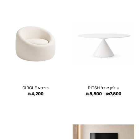
עד
עד
שולחן אוכל PITSH
כורסא CIRCLE
טווח
₪
4,200
₪
8,800
–
₪
7,800
מחירים:
עד