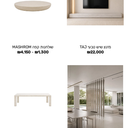
מזנון שיש טבעי TAJ
שולחנות קפה MASHROM
טווח
₪
4,150
–
₪
1,300
₪
22,000
מחירים:
עד