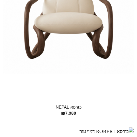
+
כורסא NEPAL
₪
7,980