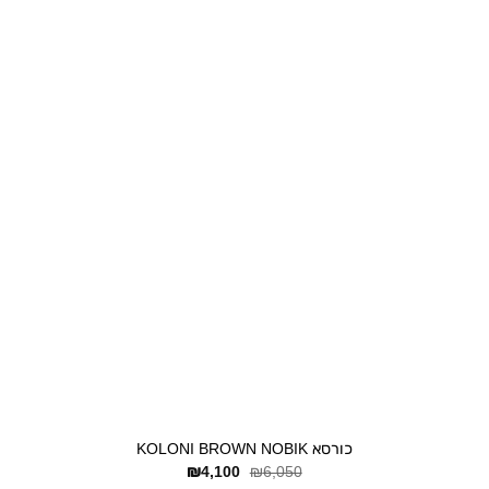
+
כורסא KOLONI BROWN NOBIK
המחיר
המחיר
₪
4,100
₪
6,050
המקורי
הנוכחי