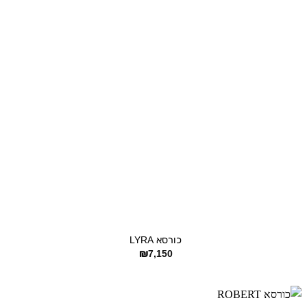
+
כורסא LYRA
₪
7,150