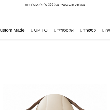
משלוחים חינם בקנייה מעל 399 ש"ח לא כולל ריהוט
יה
למשרד
אקססוריז
UP TO
ustom Made