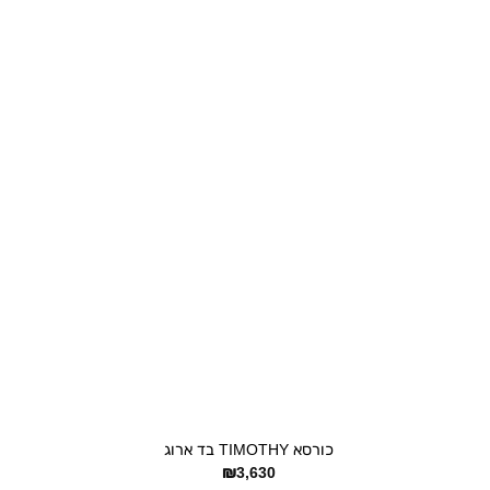
+
כורסא TIMOTHY בד ארוג
₪
3,630