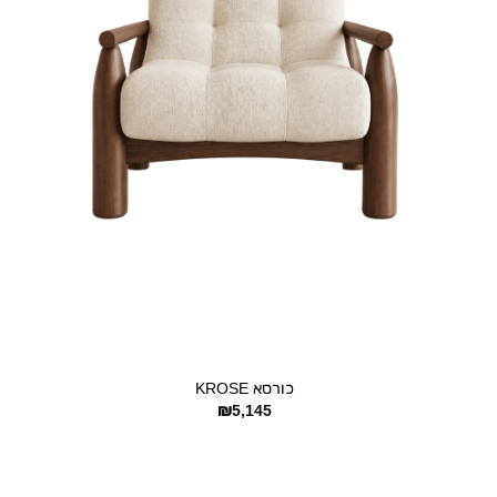
+
כורסא KROSE
₪
5,145