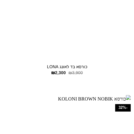
+
כורסא בד לאונג LONA
המחיר
המחיר
₪
2,300
₪
3,900
המקורי
הנוכחי
היה:
הוא:
₪2,300.
₪3,900.
-32%