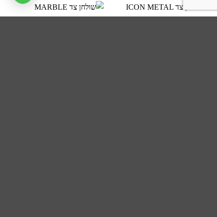
שולחן צד ICON METAL SILVER
₪
1,960
שולחן צד MARBLE
₪
1,080