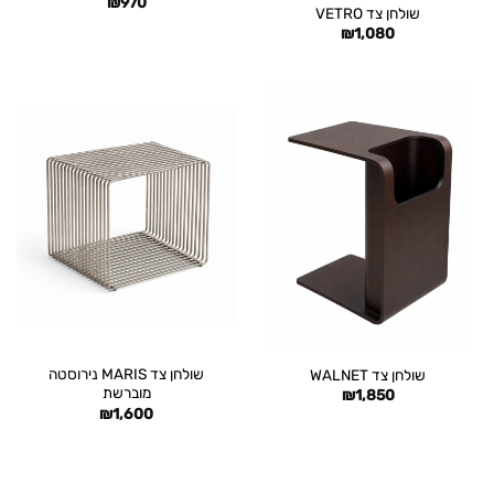
₪
970
שולחן צד VETRO
₪
1,080
שולחן צד MARIS נירוסטה
שולחן צד WALNET
מוברשת
₪
1,850
₪
1,600