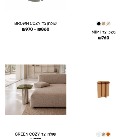
שולחן צד BROWN COZY
טווח
₪
970
–
₪
860
נשכן צד MIMI
מחירים:
₪
760
עד
שולחן צד GREEN COZY