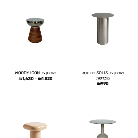
שולחן צד SOLIS נירוסטה
שולחן צד WOODY ICON
מוברשת
טווח
₪
1,630
–
₪
1,520
מחירים:
₪
990
עד