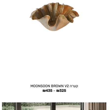
+
קערה MOONSOON BROWN V2
טווח
₪
435
–
₪
325
מחירים:
עד