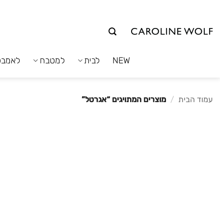
לג
תוכן
NEW
לבית
למטבח
לאמבט
עמוד הבית
/
מוצרים המתויגים “אגרטל”