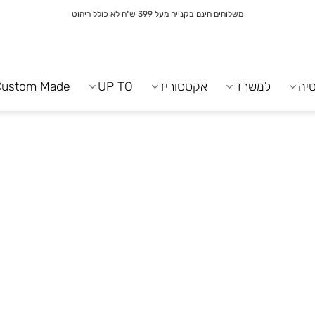
משלוחים חינם בקנייה מעל 399 ש"ח לא כולל ריהוט
יה
למשרד
אקססוריז
UP TO
Custom Made