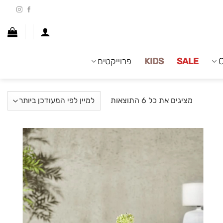
SALE
KIDS
פרוייקטים
ממוין
מציגים את כל ⁦6⁩ התוצאות
לפי
הפריט
העדכני
ביותר