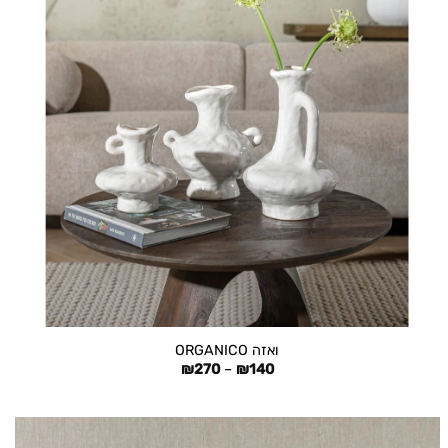
+
ואזה ORGANICO
טווח
₪
270
–
₪
140
מחירים:
עד