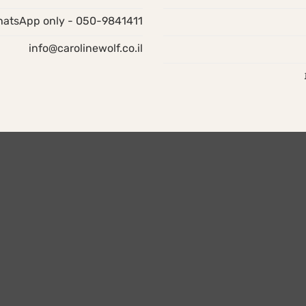
050-9841411 - WhatsApp only
info@carolinewolf.co.il