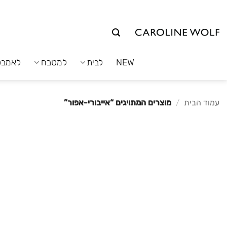
לג
תוכן
NEW
לבית
למטבח
לאמבט
עמוד הבית
/
מוצרים המתויגים “אייבורי-אפור”