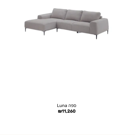
+
ספה Luna
₪
11,260