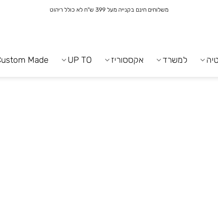
משלוחים חינם בקנייה מעל 399 ש"ח לא כולל ריהוט
יה
למשרד
אקססוריז
UP TO
Custom Made