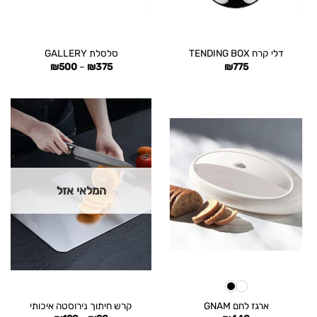
דלי קרח TENDING BOX
סלסלת GALLERY
טווח
₪
500
–
₪
375
₪
775
מחירים:
עד
המלאי אזל
ארגז לחם GNAM
קרש חיתוך נירוסטה איכותי