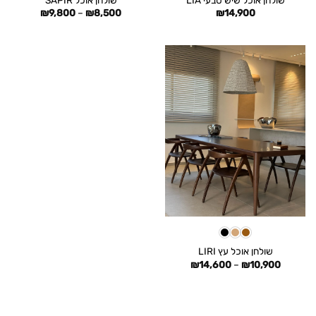
טווח
₪
9,800
–
₪
8,500
₪
14,900
מחירים:
עד
שולחן אוכל עץ LIRI
טווח
₪
14,600
–
₪
10,900
מחירים:
עד