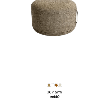
+
הדום JOY
₪
440