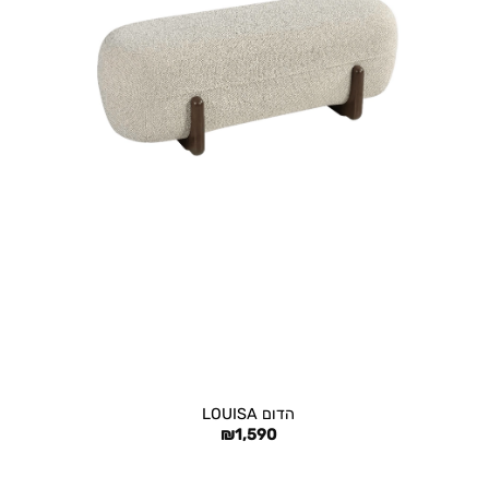
+
הדום LOUISA
₪
1,590