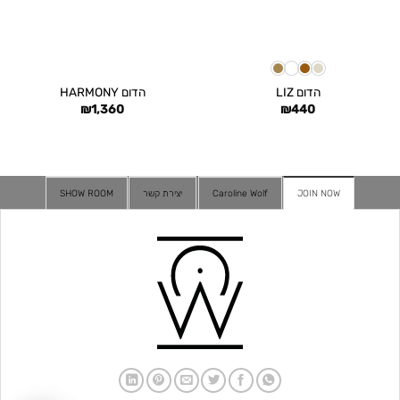
הדום LIZ
הדום HARMONY
₪
1,360
₪
440
JOIN NOW
Caroline Wolf
יצירת קשר
SHOW ROOM