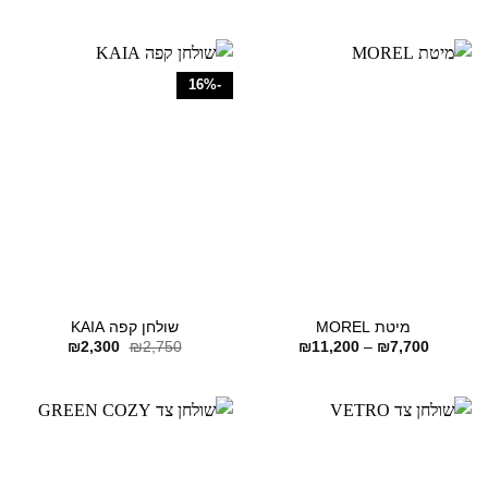
עד
-16%
מיטת MOREL
שולחן קפה KAIA
טווח
המחיר
המחיר
₪
2,300
₪
2,750
₪
11,200
–
₪
7,700
מחירים:
המקורי
הנוכחי
היה:
הוא:
עד
₪2,750.
₪2,300.