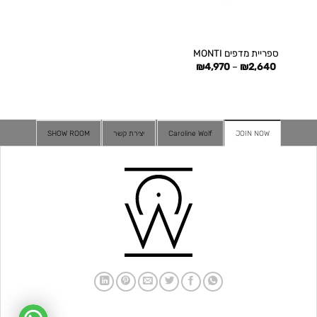
ספריית מדפים MONTI
טווח
₪
4,970
–
₪
2,640
מחירים:
עד
JOIN NOW
Caroline Wolf
יצירת קשר
SHOW ROOM