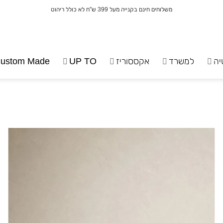
משלוחים חינם בקנייה מעל 399 ש"ח לא כולל ריהוט
יה
למשרד
אקססוריז
UP TO
ustom Made