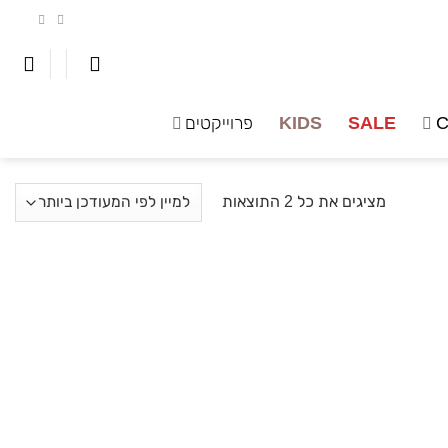
C
SALE
KIDS
פרוייקטים
ממוין
מציגים את כל ⁦2⁩ התוצאות
לפי
הפריט
העדכני
ביותר