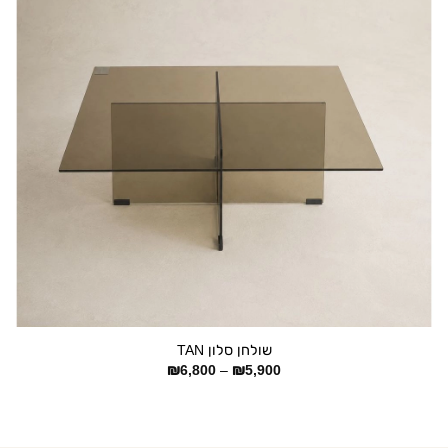
+
שולחן סלון TAN
טווח
₪
6,800
–
₪
5,900
מחירים:
עד