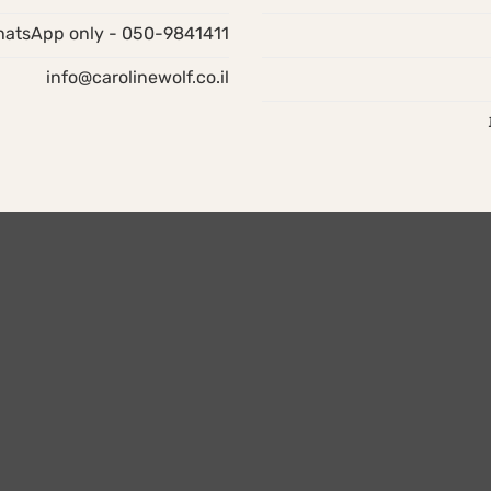
050-9841411 - WhatsApp only
info@carolinewolf.co.il