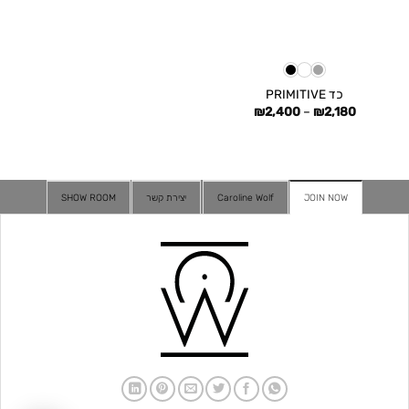
כד PRIMITIVE
טווח
₪
2,400
–
₪
2,180
מחירים:
עד
JOIN NOW
Caroline Wolf
יצירת קשר
SHOW ROOM