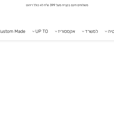
משלוחים חינם בקנייה מעל 399 ש"ח לא כולל ריהוט
יה
למשרד
אקססוריז
UP TO
Custom Made