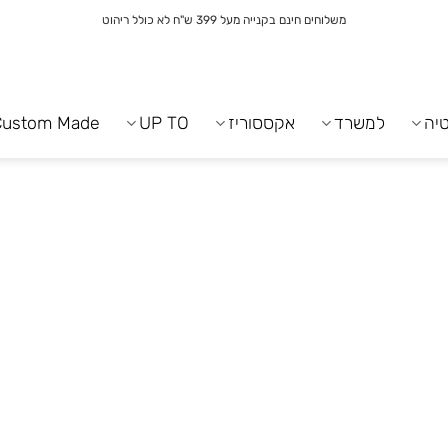
משלוחים חינם בקנייה מעל 399 ש"ח לא כולל ריהוט
יה
למשרד
אקססוריז
UP TO
Custom Made