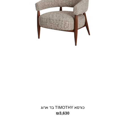
+
כורסא TIMOTHY בד ארוג
₪
3,630