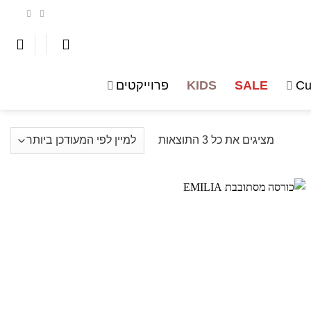
Cu
SALE
KIDS
פרוייקטים
ממוין
מציגים את כל ⁦3⁩ התוצאות
לפי
הפריט
העדכני
ביותר