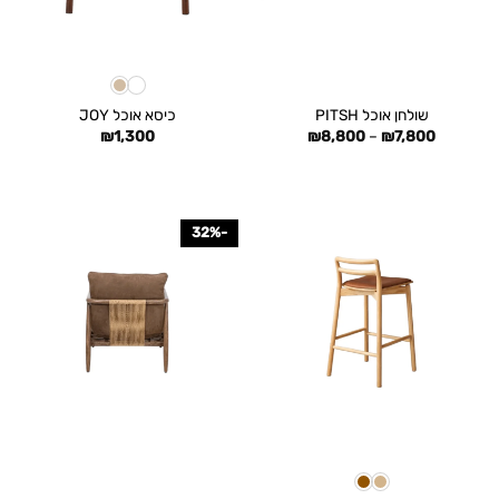
שולחן אוכל PITSH
כיסא אוכל JOY
טווח
₪
1,300
₪
8,800
–
₪
7,800
מחירים:
עד
-32%