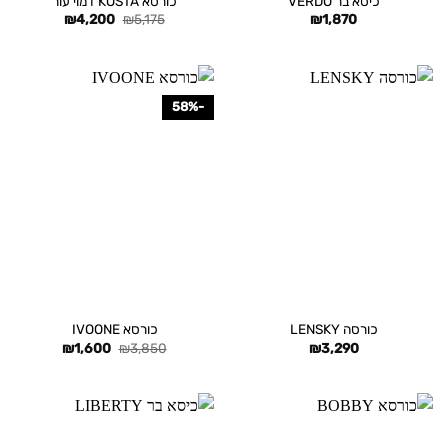
כיסא בר VERDO
כורסא KOSTA דמוי עור
המחיר
המחיר
₪
4,200
₪
5,175
₪
1,870
המקורי
הנוכחי
היה:
הוא:
₪4,200.
₪5,175.
-58%
כורסה LENSKY
כורסא IVOONE
המחיר
המחיר
₪
1,600
₪
3,850
₪
3,290
המקורי
הנוכחי
היה:
הוא:
₪1,600.
₪3,850.