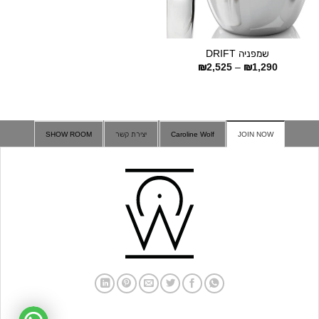
שמפניה DRIFT
טווח
₪
2,525
–
₪
1,290
מחירים:
עד
JOIN NOW
Caroline Wolf
יצירת קשר
SHOW ROOM