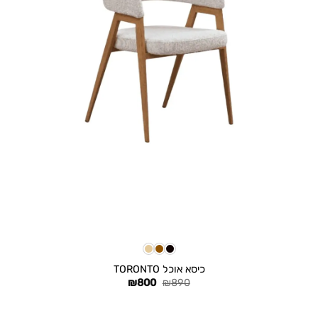
+
כיסא אוכל TORONTO
המחיר
המחיר
₪
800
₪
890
המקורי
הנוכחי
היה:
הוא:
₪800.
₪890.