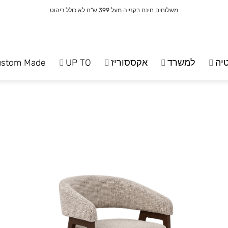
משלוחים חינם בקנייה מעל 399 ש"ח לא כולל ריהוט
יה
למשרד
אקססוריז
UP TO
ustom Made