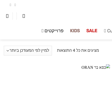
C
SALE
KIDS
פרוייקטים
ממוין
מציגים את כל ⁦4⁩ התוצאות
לפי
הפריט
העדכני
ביותר