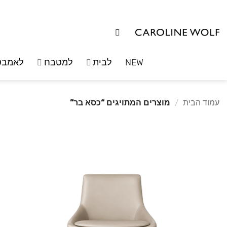
לג
תוכן
NEW
לבית
למטבח
לאמבט
עמוד הבית
/
מוצרים המתויגים “כסא בר”