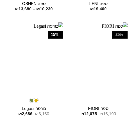
ספה LENI
ספה OSHEN
טווח
₪
13,680
–
₪
10,230
₪
19,400
מחירים:
עד
-15%
-25%
ספה FIORI
כורסה Legasi
המחיר
המחיר
המחיר
המחיר
₪
2,686
₪
3,160
₪
12,075
₪
16,100
המקורי
הנוכחי
המקורי
הנוכחי
היה:
הוא:
היה:
הוא:
₪2,686.
₪3,160.
₪12,075.
₪16,100.