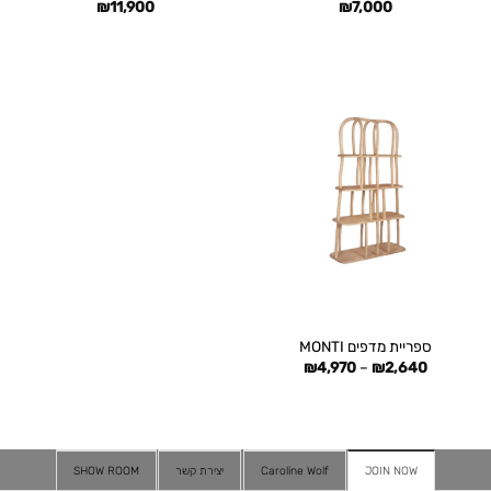
₪
11,900
₪
7,000
ספריית מדפים MONTI
טווח
₪
4,970
–
₪
2,640
מחירים:
עד
JOIN NOW
Caroline Wolf
יצירת קשר
SHOW ROOM