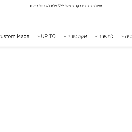
משלוחים חינם בקנייה מעל 399 ש"ח לא כולל ריהוט
יה
למשרד
אקססוריז
UP TO
Custom Made