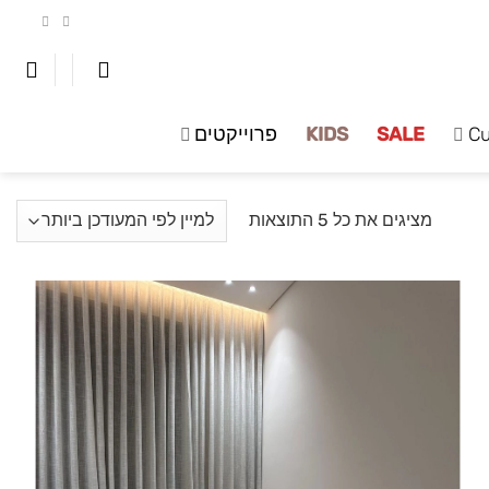
C
SALE
KIDS
פרוייקטים
ממוין
מציגים את כל ⁦5⁩ התוצאות
לפי
הפריט
העדכני
ביותר