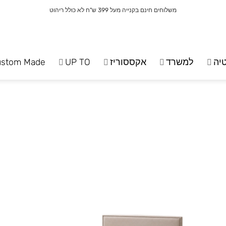
משלוחים חינם בקנייה מעל 399 ש"ח לא כולל ריהוט
יה
למשרד
אקססוריז
UP TO
ustom Made