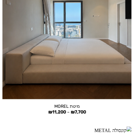
+
מיטת MOREL
טווח
₪
11,200
–
₪
7,700
מחירים:
עד