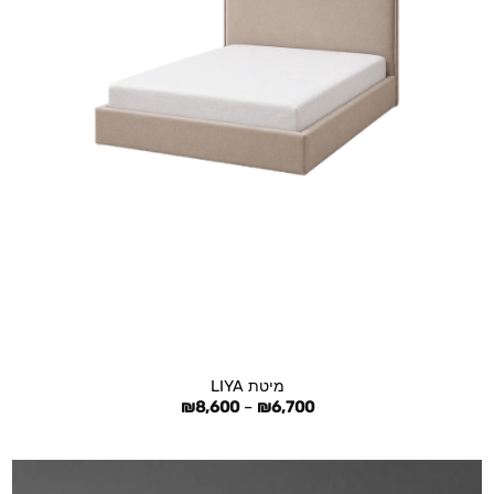
+
מיטת LIYA
טווח
₪
8,600
–
₪
6,700
מחירים:
עד