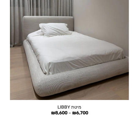
+
מיטת LIBBY
טווח
₪
8,600
–
₪
6,700
מחירים:
עד