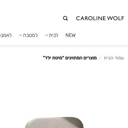
לג
תוכן
NEW
לבית
למטבח
לאמבט
עמוד הבית
/
מוצרים המתויגים “מיטת ילד”