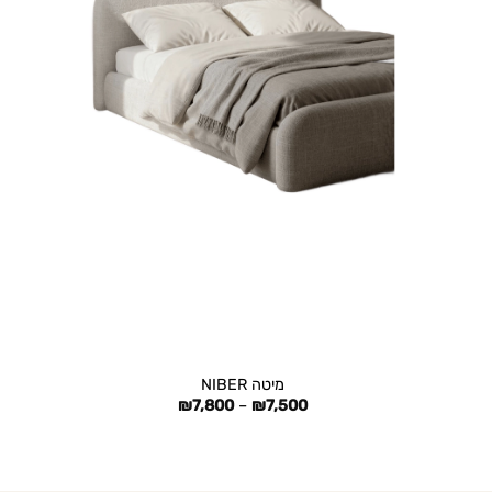
+
מיטה NIBER
טווח
₪
7,800
–
₪
7,500
מחירים:
עד