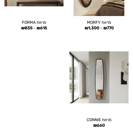
מראת MORFY
מראת FORMA
טווח
טווח
₪
835
–
₪
615
₪
1,300
–
₪
770
מחירים:
מחירים:
עד
עד
מראת CONNIE
₪
660