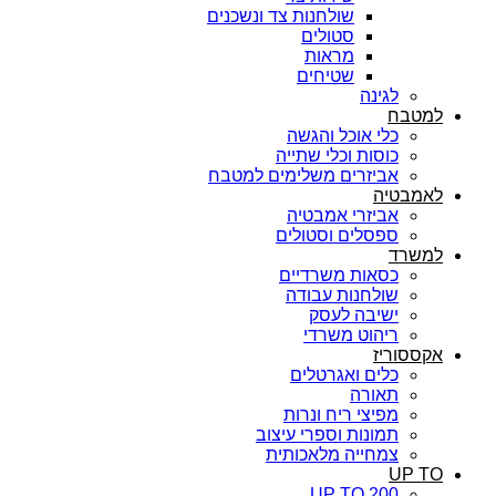
שולחנות צד ונשכנים
סטולים
מראות
שטיחים
לגינה
למטבח
כלי אוכל והגשה
כוסות וכלי שתייה
אביזרים משלימים למטבח
לאמבטיה
אביזרי אמבטיה
ספסלים וסטולים
למשרד
כסאות משרדיים
שולחנות עבודה
ישיבה לעסק
ריהוט משרדי
אקססוריז
כלים ואגרטלים
תאורה
מפיצי ריח ונרות
תמונות וספרי עיצוב
צמחייה מלאכותית
UP TO
UP TO 200