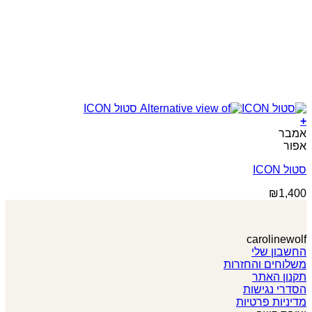
+
למוצר
אמבר
זה
אפור
יש
סטול ICON
מספר
סוגים.
₪
1,400
ניתן
לבחור
את
האפשרויות
carolinewolf
בעמוד
החשבון שלי
המוצר
משלוחים והחזרות
תקנון האתר
הסדרי נגישות
מדיניות פרטיות