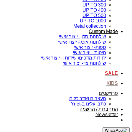
UP TO 300
UP TO 400
UP TO 500
UP TO 1000
Metal collection
Custom Made
שולחנות סלון- ייצור אישי
שולחנות אוכל- ייצור אישי
ספות- ייצור אישי
מיטות- ייצור אישי
יחידות מדפים\ שידות – ייצור אישי
שולחנות צד-ייצור אישי
SALE
KIDS
פרוייקטים
מעצבים ואדריכלים
כתבו עלינו ב-Ynet
התחברות / הרשמה
Newsletter