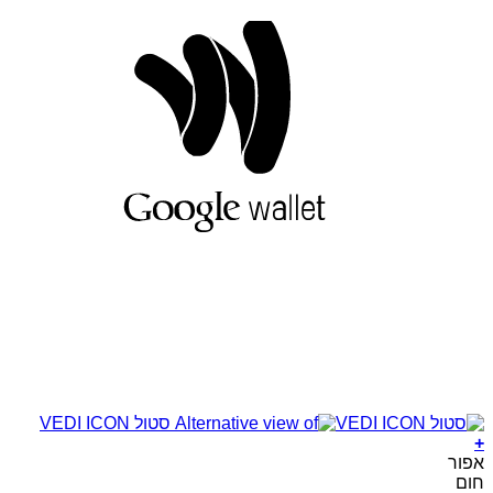
le
et
+
למוצר
אפור
זה
חום