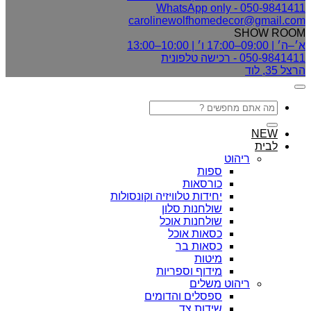
050-9841411 - WhatsApp only
carolinewolfhomedecor@gmail.com
SHOW ROOM
א׳–ה׳ | 09:00–17:00 ו׳ | 10:00–13:00
050-9841411 - רכישה טלפונית
הרצל 35, לוד
חיפוש
עבור:
NEW
לבית
ריהוט
ספות
כורסאות
יחידות טלוויזיה וקונסולות
שולחנות סלון
שולחנות אוכל
כסאות אוכל
כסאות בר
מיטות
מידוף וספריות
ריהוט משלים
ספסלים והדומים
שידות צד