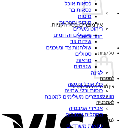
כסאות אוכל
כסאות בר
מיטות
מידוף וספריות
אין מוצרים בסל הקניות.
ריהוט משלים
ספסלים והדומים
חזור לחנות
שידות צד
שולחנות צד ונשכנים
סל קניות
סטולים
מראות
שטיחים
לגינה
למטבח
כלי אוכל והגשה
אין מוצרים בסל הקניות.
כוסות וכלי שתייה
אביזרים משלימים למטבח
חזור לחנות
לאמבטיה
sa
אביזרי אמבטיה
ספסלים וסטולים
למשרד
כסאות משרדיים