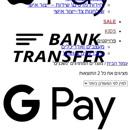
יחידות מדפים\ שידות – ייצור אישי
שולחנות צד-ייצור אישי
k
SALE
er
KIDS
פרוייקטים
מעצבים ואדריכלים
כתבו עלינו ב-Ynet
עמוד הבית
/
מוצרים המתויגים “נשכנים”
ממוין
מציגים את כל ⁦2⁩ התוצאות
לפי
le
הפריט
y
העדכני
ביותר