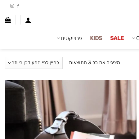
SALE
KIDS
פרוייקטים
ממוין
מציגים את כל ⁦3⁩ התוצאות
לפי
הפריט
העדכני
ביותר