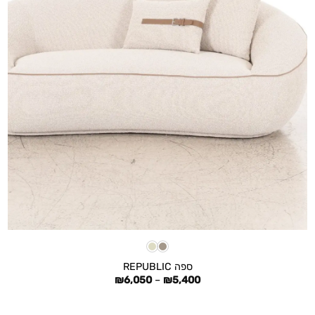
+
ספה REPUBLIC
טווח
₪
6,050
–
₪
5,400
מחירים:
עד