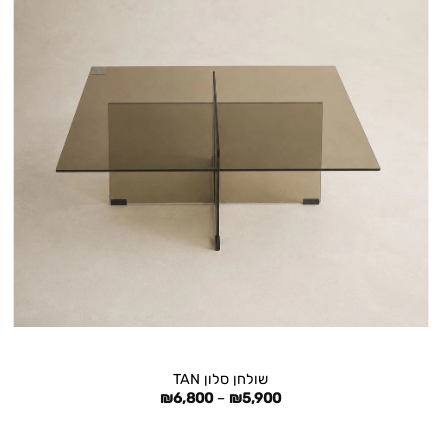
+
שולחן סלון TAN
טווח
₪
6,800
–
₪
5,900
מחירים:
עד