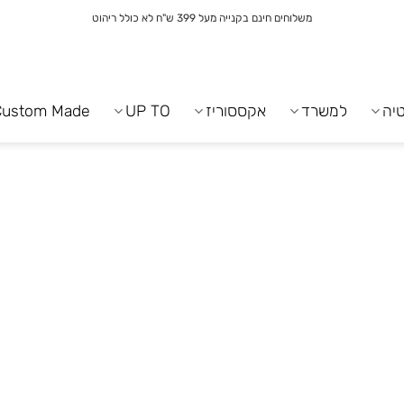
משלוחים חינם בקנייה מעל 399 ש"ח לא כולל ריהוט
יה
למשרד
אקססוריז
UP TO
Custom Made