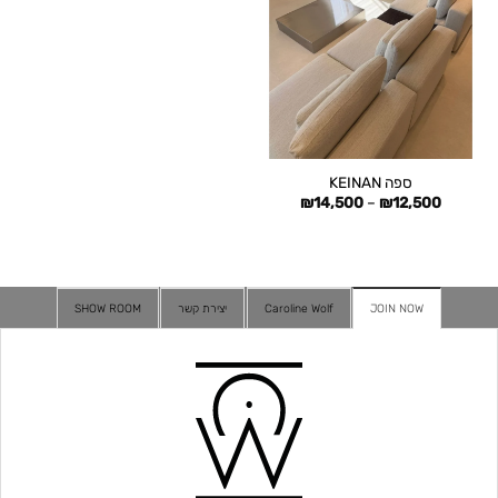
ספה KEINAN
טווח
₪
14,500
–
₪
12,500
מחירים:
עד
JOIN NOW
Caroline Wolf
יצירת קשר
SHOW ROOM