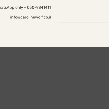
050-9841411 - WhatsApp only
info@carolinewolf.co.il