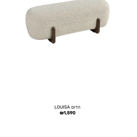
+
הדום LOUISA
₪
1,590