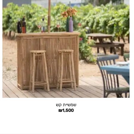
+
שמשיית קש
₪
1,500