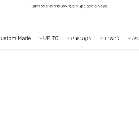
משלוחים חינם בקנייה מעל 399 ש"ח לא כולל ריהוט
יה
למשרד
אקססוריז
UP TO
Custom Made