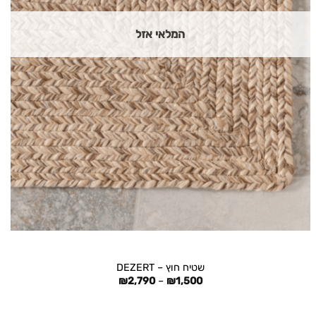
המלאי אזל
+
שטיח חוץ – DEZERT
טווח
₪
2,790
–
₪
1,500
מחירים:
עד