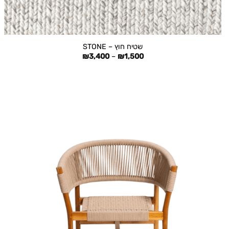
+
שטיח חוץ – STONE
טווח
₪
3,400
–
₪
1,500
מחירים:
עד