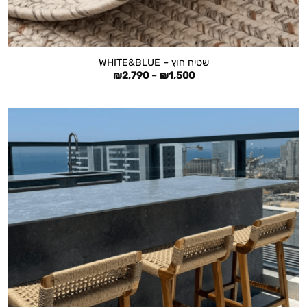
+
שטיח חוץ – WHITE&BLUE
טווח
₪
2,790
–
₪
1,500
מחירים:
עד