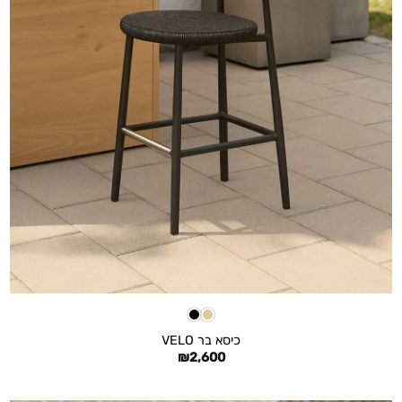
+
כיסא בר VELO
₪
2,600