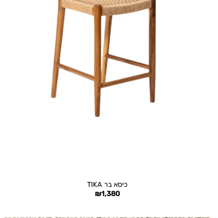
+
כיסא בר TIKA
₪
1,380