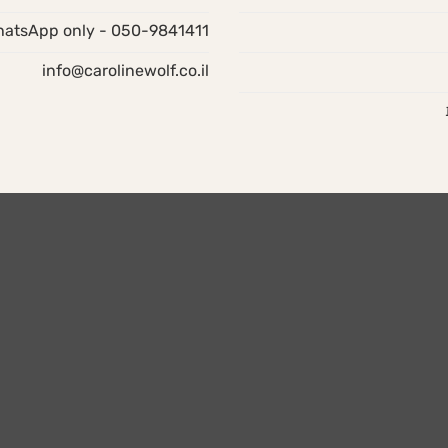
050-9841411 - WhatsApp only
info@carolinewolf.co.il