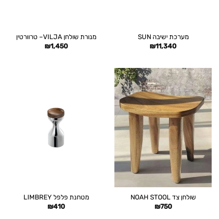
מערכת ישיבה SUN
מנורת שולחן VILJA– טרוורטין
₪
1,450
₪
11,340
שולחן צד NOAH STOOL
מטחנת פלפל LIMBREY
₪
410
₪
750