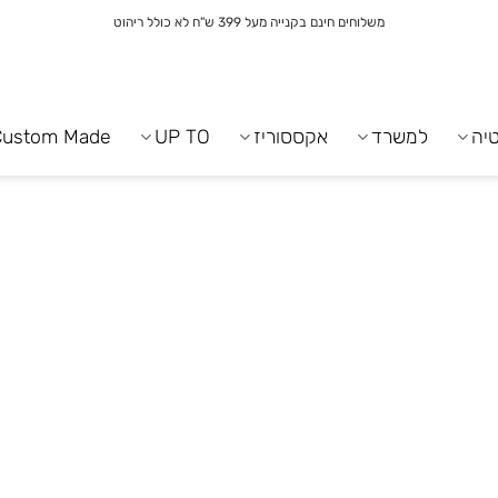
משלוחים חינם בקנייה מעל 399 ש"ח לא כולל ריהוט
יה
למשרד
אקססוריז
UP TO
Custom Made