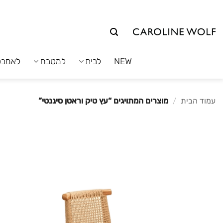
לג
תוכן
NEW
לבית
למטבח
לאמבט
עמוד הבית
/
מוצרים המתויגים “עץ טיק וראטן סיננטי”