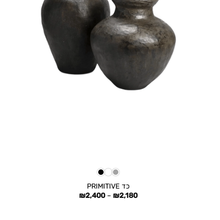
+
כד PRIMITIVE
טווח
₪
2,400
–
₪
2,180
מחירים:
עד