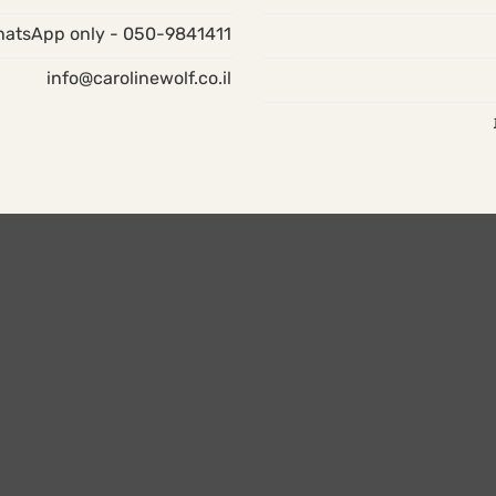
050-9841411 - WhatsApp only
info@carolinewolf.co.il