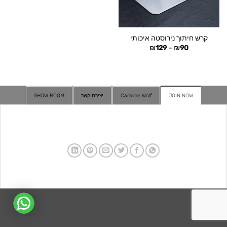
קרש חיתוך נירוסטה איכותי
טווח
₪
129
–
₪
90
מחירים:
עד
JOIN NOW
Caroline Wolf
יצירת קשר
SHOW ROOM