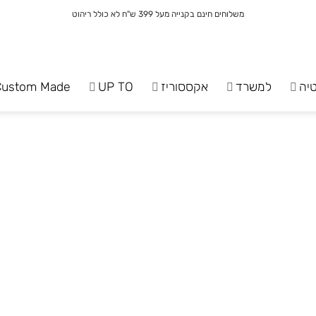
משלוחים חינם בקנייה מעל 399 ש"ח לא כולל ריהוט
יה
למשרד
אקססוריז
UP TO
Custom Made