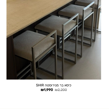
+
כיסא בר מנירוסטה SHIR
המחיר
המחיר
₪
1,990
₪
2,200
המקורי
הנוכחי
היה:
הוא:
₪1,990.
₪2,200.