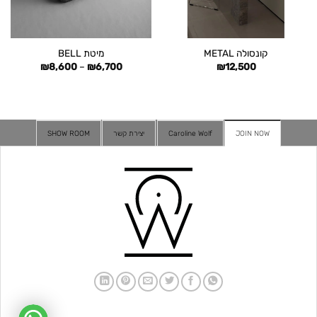
קונסולה METAL
מיטת BELL
טווח
₪
8,600
–
₪
6,700
₪
12,500
מחירים:
עד
JOIN NOW
Caroline Wolf
יצירת קשר
SHOW ROOM