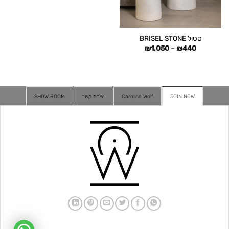
סטול BRISEL STONE
טווח
₪
1,050
–
₪
440
מחירים:
עד
JOIN NOW
Caroline Wolf
יצירת קשר
SHOW ROOM