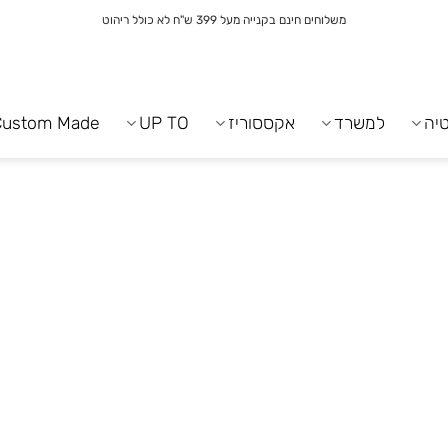
משלוחים חינם בקנייה מעל 399 ש"ח לא כולל ריהוט
יה
למשרד
אקססוריז
UP TO
Custom Made