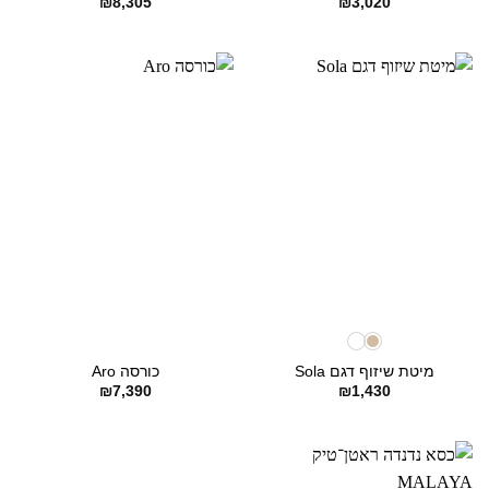
₪
8,305
₪
3,020
מיטת שיזוף דגם Sola
כורסה Aro
₪
7,390
₪
1,430