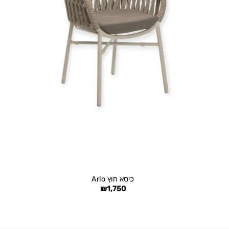
+
כיסא חוץ Arlo
₪
1,750