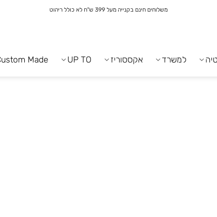
משלוחים חינם בקנייה מעל 399 ש"ח לא כולל ריהוט
יה
למשרד
אקססוריז
UP TO
Custom Made