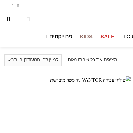
Cu
SALE
KIDS
פרוייקטים
ממוין
מציגים את כל ⁦6⁩ התוצאות
לפי
הפריט
העדכני
ביותר